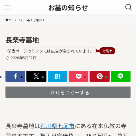
お墓の知らせ
ホーム
石川県
七尾市
長楽寺墓地
当ページのリンクには広告が含まれています。
七尾市
2026年5月31日
URLをコピーする
長楽寺墓地は
石川県
七尾市
にある在来仏教の寺
院墓地です。購入目安価格は、15.0万円～+墓石