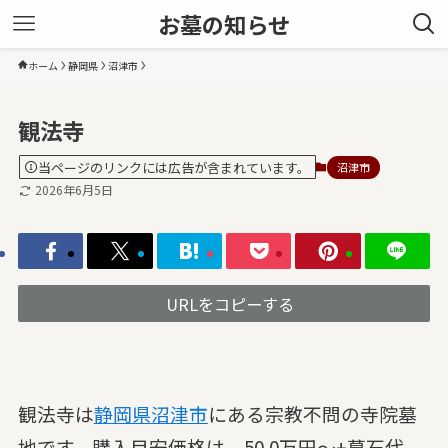
お墓の知らせ
ホーム
静岡県
沼津市
観法寺
当ページのリンクには広告が含まれています。
沼津市
2026年6月5日
URLをコピーする
観法寺は
静岡県
沼津市
にある宗教不問の寺院墓
地です。購入目安価格は、50.0万円～+墓石代