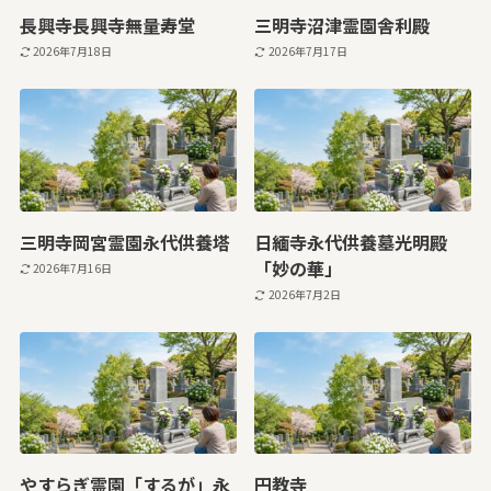
長興寺長興寺無量寿堂
三明寺沼津霊園舎利殿
2026年7月18日
2026年7月17日
三明寺岡宮霊園永代供養塔
日緬寺永代供養墓光明殿
「妙の華」
2026年7月16日
2026年7月2日
やすらぎ霊園「するが」永
円教寺