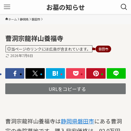
お墓の知らせ
ホーム
静岡県
磐田市
曹洞宗龍祥山養福寺
当ページのリンクには広告が含まれています。
磐田市
2026年7月6日
URLをコピーする
曹洞宗龍祥山養福寺は
静岡県
磐田市
にある曹洞
宗の寺院墓地です。購入目安価格は、92.0万円