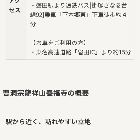
アク
・磐田駅より遠鉄バス[掛塚さなる台
セス
線92]乗車「下本郷東」下車徒歩約４
分
【お車をご利用の方】
・東名高速道路「磐田IC」より約15分
曹洞宗龍祥山養福寺の概要
駅から近く、訪れやすい立地