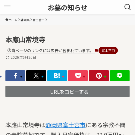
お墓の知らせ
ホーム
静岡県
富士宮市
本應山常境寺
当ページのリンクには広告が含まれています。
富士宮市
2026年6月20日
URLをコピーする
本應山常境寺は
静岡県
富士宮市
にある宗教不問
の寺院墓地です。購入目安価格は、22.0万円～