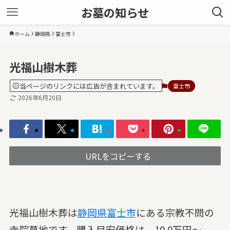
お墓の知らせ
ホーム
静岡県
富士市
光福山樹木葬
当ページのリンクには広告が含まれています。
富士市
2026年6月20日
URLをコピーする
光福山樹木葬は
静岡県
富士市
にある宗教不問の
寺院墓地です。購入目安価格は、10.0万円～