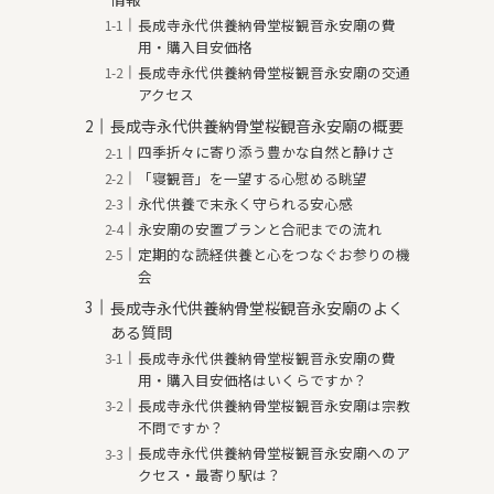
長成寺永代供養納骨堂桜観音永安廟の費
用・購入目安価格
長成寺永代供養納骨堂桜観音永安廟の交通
アクセス
長成寺永代供養納骨堂桜観音永安廟の概要
四季折々に寄り添う豊かな自然と静けさ
「寝観音」を一望する心慰める眺望
永代供養で末永く守られる安心感
永安廟の安置プランと合祀までの流れ
定期的な読経供養と心をつなぐお参りの機
会
長成寺永代供養納骨堂桜観音永安廟のよく
ある質問
長成寺永代供養納骨堂桜観音永安廟の費
用・購入目安価格はいくらですか？
長成寺永代供養納骨堂桜観音永安廟は宗教
不問ですか？
長成寺永代供養納骨堂桜観音永安廟へのア
クセス・最寄り駅は？