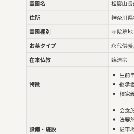
霊園名
松巖山長
住所
神奈川県
霊園種別
寺院墓地
お墓タイプ
永代供養
在来仏教
臨済宗
生前
特徴
継承
檀家
会食
法要
駐車
設備・施設