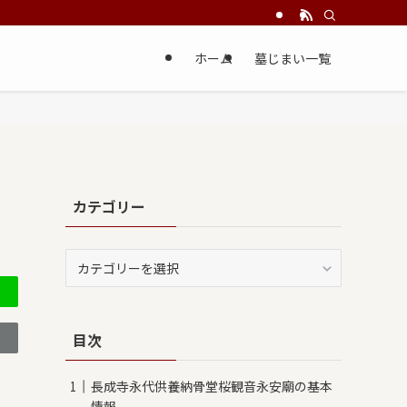
ホーム
墓じまい一覧
カテゴリー
カ
テ
ゴ
リ
目次
ー
長成寺永代供養納骨堂桜観音永安廟の基本
情報