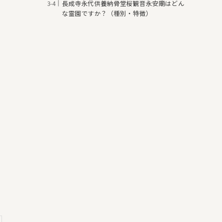
長成寺永代供養納骨堂桜観音永安廟はどん
な霊園ですか？（種別・特徴）