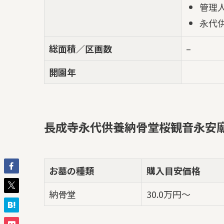
管理
永代
総面積／区画数
–
開園年
長成寺永代供養納骨堂桜観音永安
お墓の種類
購入目安価格
納骨堂
30.0万円～