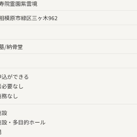
寿院霊園紫雲境
相模原市緑区三ヶ木962
墓/納骨堂
申込ができる
者必要なし
義務なし
施設
施設・多目的ホール
場