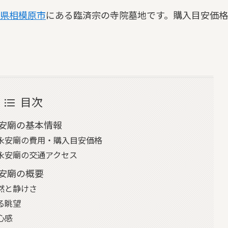
県
相模原市
にある臨済宗の寺院墓地です。購入目安価格
目次
安廟の基本情報
永安廟の費用・購入目安価格
永安廟の交通アクセス
安廟の概要
然と静けさ
る眺望
心感