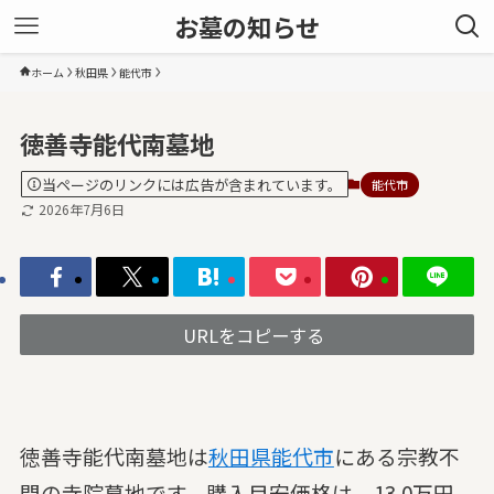
お墓の知らせ
ホーム
秋田県
能代市
徳善寺能代南墓地
当ページのリンクには広告が含まれています。
能代市
2026年7月6日
URLをコピーする
徳善寺能代南墓地は
秋田県
能代市
にある宗教不
問の寺院墓地です。購入目安価格は、13.0万円