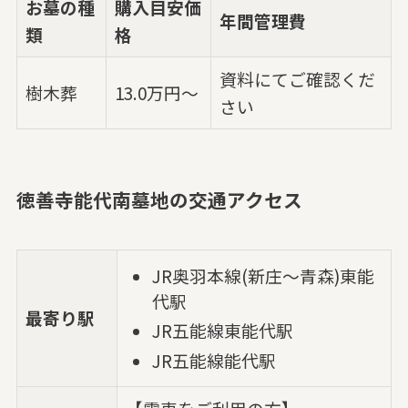
お墓の種
購入目安価
年間管理費
類
格
資料にてご確認くだ
樹木葬
13.0万円～
さい
徳善寺能代南墓地の交通アクセス
JR奥羽本線(新庄～青森)東能
代駅
最寄り駅
JR五能線東能代駅
JR五能線能代駅