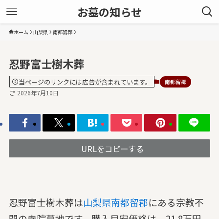
お墓の知らせ
ホーム
山梨県
南都留郡
忍野富士樹木葬
当ページのリンクには広告が含まれています。
南都留郡
2026年7月10日
URLをコピーする
忍野富士樹木葬は
山梨県
南都留郡
にある宗教不
問の寺院墓地です。購入目安価格は、21.8万円