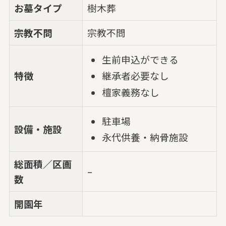
お墓タイプ
樹木葬
宗教不問
宗教不問
生前申込ができる
特徴
継承者必要なし
檀家義務なし
駐車場
設備・施設
永代供養・納骨施設
総面積／区画
–
数
開園年