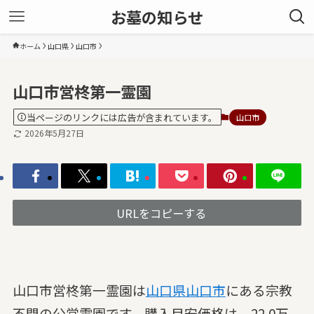
お墓の知らせ
ホーム
山口県
山口市
山口市営柊第一霊園
当ページのリンクには広告が含まれています。
山口市
2026年5月27日
URLをコピーする
山口市営柊第一霊園は
山口県
山口市
にある宗教
不問の公営霊園です。購入目安価格は、22.0万