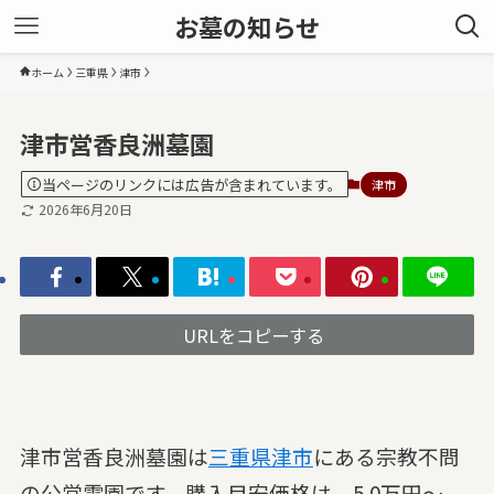
お墓の知らせ
ホーム
三重県
津市
津市営香良洲墓園
当ページのリンクには広告が含まれています。
津市
2026年6月20日
URLをコピーする
津市営香良洲墓園は
三重県
津市
にある宗教不問
の公営霊園です。購入目安価格は、5.0万円～