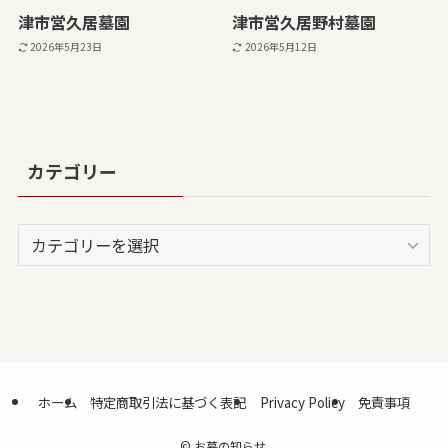
津市営久居墓園
津市営久居野村墓園
2026年5月23日
2026年5月12日
カテゴリー
カ
テ
ゴ
リ
ー
ホーム
特定商取引法に基づく表記
Privacy Policy
免責事項
©
お墓の知らせ.