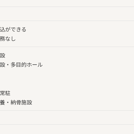
込ができる
務なし
設
設・多目的ホール
常駐
養・納骨施設