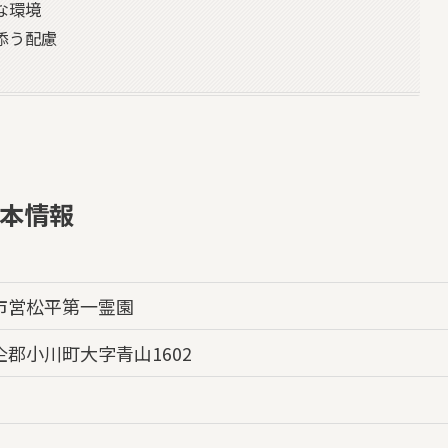
な環境
添う配慮
本情報
市営松平第一霊園
郡小川町大字青山1602