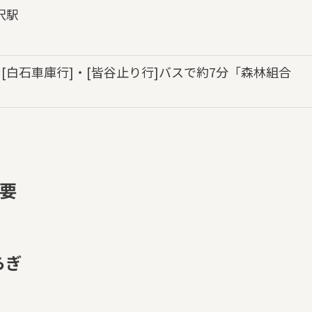
沢駅
[白石車庫行]・[皆谷止り行]バスで約7分「森林組合
要
らぎ