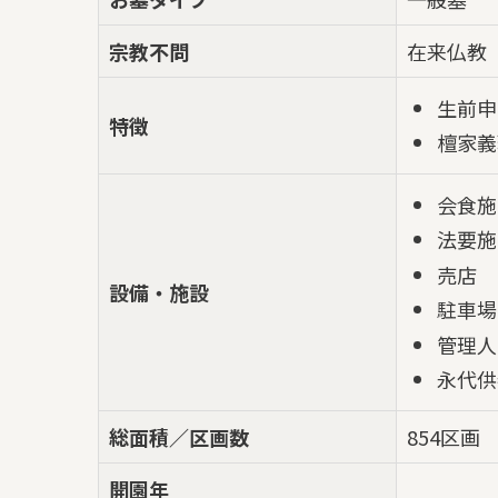
宗教不問
在来仏教
生前申
特徴
檀家義
会食施
法要施
売店
設備・施設
駐車場
管理人
永代供
総面積／区画数
854区画
開園年