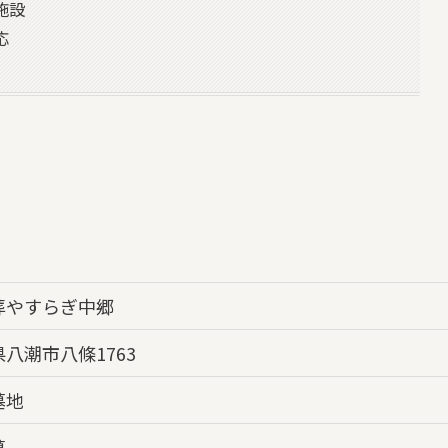
施設
応
葬やすらぎ中郷
八潮市八條1763
墓地
墓