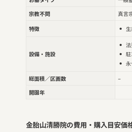
宗教不問
真言
生
特徴
法
設備・施設
駐
永
総面積／区画数
–
開園年
金胎山清勝院の費用・購入目安価