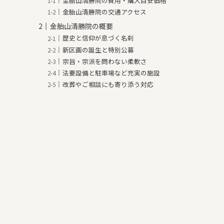
金胎山清勝院の費用・購入目安価格
金胎山清勝院の交通アクセス
金胎山清勝院の概要
歴史と信仰が息づく名刹
新区画の誕生と特別公募
宗旨・宗派を問わない柔軟さ
法要設備と駐車場など充実の施設
改葬やご相談にも寄り添う対応