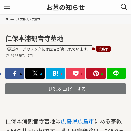
お墓の知らせ
ホーム
広島県
広島市
仁保本浦観音寺墓地
当ページのリンクには広告が含まれています。
広島市
2026年7月7日
URLをコピーする
仁保本浦観音寺墓地は
広島県
広島市
にある宗教
不問の共同墓地です。購入目安価格は、245.0万