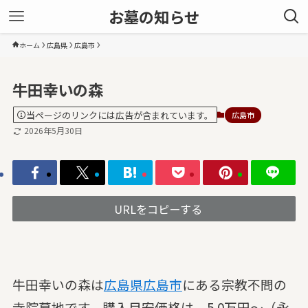
お墓の知らせ
ホーム
広島県
広島市
牛田幸いの森
当ページのリンクには広告が含まれています。
広島市
2026年5月30日
URLをコピーする
牛田幸いの森は
広島県
広島市
にある宗教不問の
寺院墓地です。購入目安価格は、5.0万円～（永