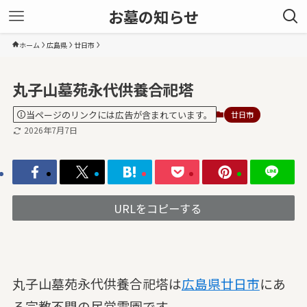
お墓の知らせ
ホーム
広島県
廿日市
丸子山墓苑永代供養合祀塔
当ページのリンクには広告が含まれています。
廿日市
2026年7月7日
URLをコピーする
丸子山墓苑永代供養合祀塔は
広島県
廿日市
にあ
る宗教不問の民営霊園です。