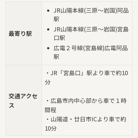
JR山陽本線(三原～岩国)阿品
駅
JR山陽本線(三原～岩国)宮島
最寄り駅
口駅
広電２号線(宮島線)広電阿品
駅
・JR「宮島口」駅より車で約10
分
交通アクセ
・広島市内中心部から車で１時
ス
間程
・山陽道・廿日市ICより車で約
10分