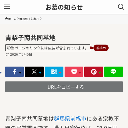
お墓の知らせ
ホーム
群馬県
前橋市
青梨子南共同墓地
当ページのリンクには広告が含まれています。
前橋市
2026年6月5日
URLをコピーする
青梨子南共同墓地は
群馬県
前橋市
にある宗教不
問の民営霊園です。購入目安価格は、23.0万円