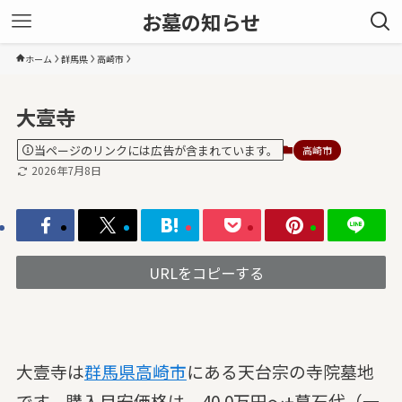
お墓の知らせ
ホーム
群馬県
高崎市
大壹寺
当ページのリンクには広告が含まれています。
高崎市
2026年7月8日
URLをコピーする
大壹寺は
群馬県
高崎市
にある天台宗の寺院墓地
です。購入目安価格は、40.0万円～+墓石代（一