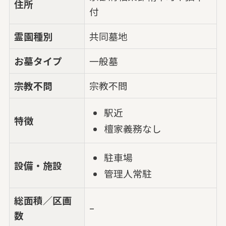
住所
付
霊園種別
共同墓地
お墓タイプ
一般墓
宗教不問
宗教不問
駅近
特徴
檀家義務なし
駐車場
設備・施設
管理人常駐
総面積／区画
–
数