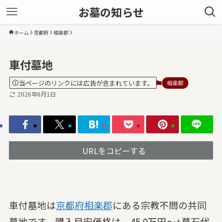
お墓の知らせ
ホーム
京都府
相楽郡
車付墓地
当ページのリンクには広告が含まれています。
相楽郡
2026年6月1日
URLをコピーする
車付墓地は
京都府
相楽郡
にある宗教不問の共同
墓地です。購入目安価格は、45.0万円～+墓石代