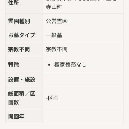
住所
寺山町
霊園種別
公営霊園
お墓タイプ
一般墓
宗教不問
宗教不問
特徴
檀家義務なし
設備・施設
総面積／区
-区画
画数
開園年