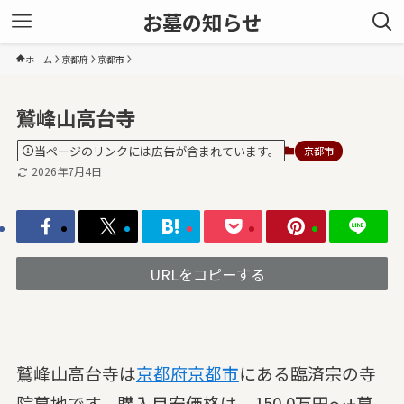
お墓の知らせ
ホーム
京都府
京都市
鷲峰山高台寺
当ページのリンクには広告が含まれています。
京都市
2026年7月4日
URLをコピーする
鷲峰山高台寺は
京都府
京都市
にある臨済宗の寺
院墓地です。購入目安価格は、150.0万円～+墓