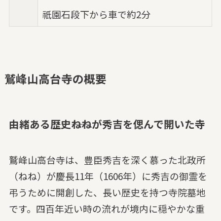
祇園石段下から車で約2分
鷲峰山高台寺の概要
由緒ある歴史――ねねが秀吉を偲んで開いた寺
鷲峰山高台寺は、豊臣秀吉を深く慕った北政所
（ねね）が慶長11年（1606年）に秀吉の御霊を
弔うために開創した、長い歴史を持つ寺院墓地
です。四百年近い時の流れが境内に穏やかな重