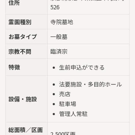
住所
526
霊園種別
寺院墓地
お墓タイプ
一般墓
宗教不問
臨済宗
特徴
生前申込ができる
法要施設・多目的ホール
売店
設備・施設
駐車場
管理人常駐
総面積／区画
2,500区画