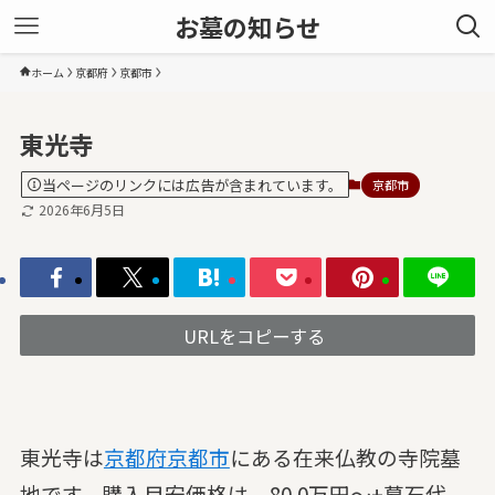
お墓の知らせ
ホーム
京都府
京都市
東光寺
当ページのリンクには広告が含まれています。
京都市
2026年6月5日
URLをコピーする
東光寺は
京都府
京都市
にある在来仏教の寺院墓
地です。購入目安価格は、80.0万円～+墓石代