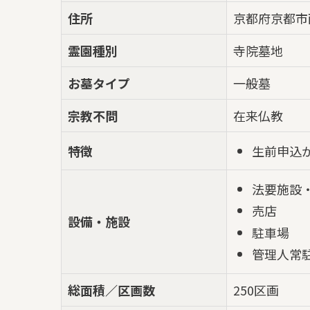
住所
京都府京都市
霊園種別
寺院墓地
お墓タイプ
一般墓
宗教不問
在来仏教
生前申込
特徴
法要施設
売店
設備・施設
駐車場
管理人常
総面積／区画数
250区画