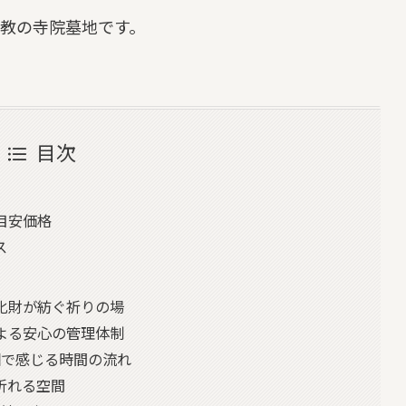
教の寺院墓地です。
目次
目安価格
ス
化財が紡ぐ祈りの場
よる安心の管理体制
園で感じる時間の流れ
祈れる空間