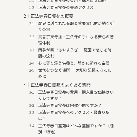
正法寺春日霊苑の費用・購入目安価格
正法寺春日霊苑の交通アクセス
正法寺春日霊苑の概要
歴史に刻まれた石庭と重要文化財が紡ぐ祈
りの場
真言宗東寺派・正法寺の手による安心の管
理体制
四季が奏でるやすらぎ — 庭園で感じる時
間の流れ
心に寄り添う供養と、静かに祈れる空間
世代をつなぐ場所 — 大切な記憶を守るた
めに
正法寺春日霊苑のよくある質問
正法寺春日霊苑の費用・購入目安価格はい
くらですか？
正法寺春日霊苑は宗教不問ですか？
正法寺春日霊苑へのアクセス・最寄り駅
は？
正法寺春日霊苑はどんな霊園ですか？（種
別・特徴）