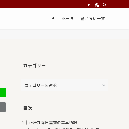
ホーム
墓じまい一覧
カテゴリー
カ
テ
ゴ
リ
目次
ー
正法寺春日霊苑の基本情報