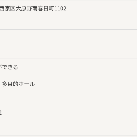
西京区大原野南春日町1102
ができる
・多目的ホール
駐