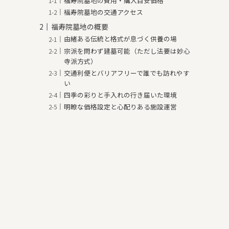
福寿院墓地の費用・購入目安価格
福寿院墓地の交通アクセス
福寿院墓地の概要
由緒ある伝統と格式が息づく供養の場
宗派を問わず建墓可能（ただし法要は妙心
寺派方式）
交通利便とバリアフリーで誰でも訪れやす
い
四季の彩りと手入れの行き届いた環境
明瞭な価格設定と心配りある施設運営