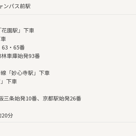
ャンパス前駅
「花園駅」下車
下車
63・65番
錦林車庫始発93番
野線「妙心寺駅」下車
前」下車
阪三条始発10番、京都駅始発26番
20分