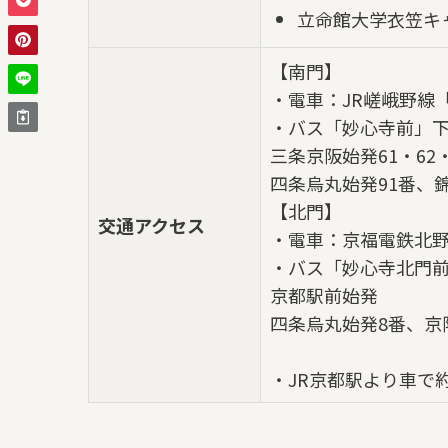
立命館大学衣笠キ
【南門】
・電車：JR嵯峨野線
・バス「妙心寺前」
三条京阪始発61・62・
四条烏丸始発91番、
【北門】
交通アクセス
・電車：京福電鉄北
・バス「妙心寺北門
京都駅前始発
四条烏丸始発8番、京
・JR京都駅より車で約