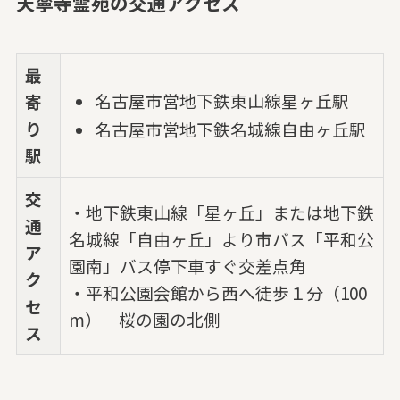
天寧寺霊苑の交通アクセス
最
名古屋市営地下鉄東山線星ヶ丘駅
寄
り
名古屋市営地下鉄名城線自由ヶ丘駅
駅
交
・地下鉄東山線「星ヶ丘」または地下鉄
通
名城線「自由ヶ丘」より市バス「平和公
ア
園南」バス停下車すぐ交差点角
ク
・平和公園会館から西へ徒歩１分（100
セ
m） 桜の園の北側
ス