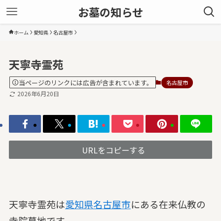
お墓の知らせ
ホーム
愛知県
名古屋市
天寧寺霊苑
当ページのリンクには広告が含まれています。
名古屋市
2026年6月20日
URLをコピーする
天寧寺霊苑は
愛知県
名古屋市
にある在来仏教の
寺院墓地です。