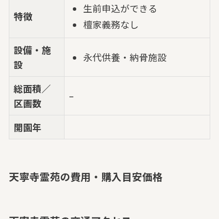
生前申込ができる
特徴
檀家義務なし
設備・施
永代供養・納骨施設
設
総面積／
–
区画数
開園年
天寧寺霊苑の費用・購入目安価格