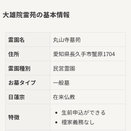
大雄院霊苑の基本情報
霊園名
丸山寺墓苑
住所
愛知県長久手市蟹原1704
霊園種別
民営霊園
お墓タイプ
一般墓
日蓮宗
在来仏教
生前申込ができる
特徴
檀家義務なし