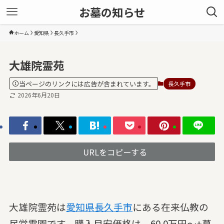
お墓の知らせ
ホーム
愛知県
長久手市
大雄院霊苑
当ページのリンクには広告が含まれています。
長久手市
2026年6月20日
URLをコピーする
大雄院霊苑は
愛知県
長久手市
にある在来仏教の
民営霊園です。購入目安価格は、60.0万円～+墓