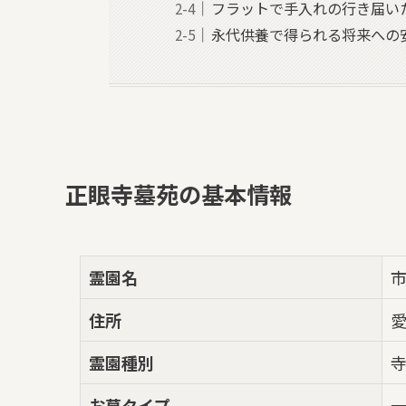
フラットで手入れの行き届い
永代供養で得られる将来への
正眼寺墓苑の基本情報
霊園名
住所
愛
霊園種別
お墓タイプ
一