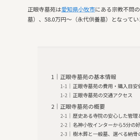
正眼寺墓苑は
愛知県
小牧市
にある宗教不問の
墓）、58.0万円～（永代供養墓）となってい
正眼寺墓苑の基本情報
正眼寺墓苑の費用・購入目安
正眼寺墓苑の交通アクセス
正眼寺墓苑の概要
歴史ある寺院の安心した管理
名神小牧インターから5分の
樹木葬と一般墓、選べる納骨