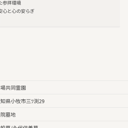
た参拝環境
安心と心の安らぎ
市場共同霊園
知県小牧市三ﾂ渕29
寺院墓地
般墓/永代供養墓